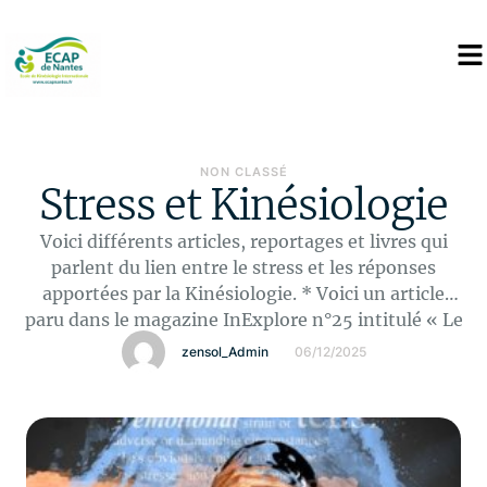
NON CLASSÉ
Stress et Kinésiologie
Voici différents articles, reportages et livres qui
parlent du lien entre le stress et les réponses
apportées par la Kinésiologie. * Voici un article
paru dans le magazine InExplore n°25 intitulé « Le
corps a la parole » par Réjane Ereau – Hiver 2015 *
zensol_Admin
06/12/2025
Voici un article paru dans le magazine Alternative
Santé n°45 – Avril 2017 intitulé …