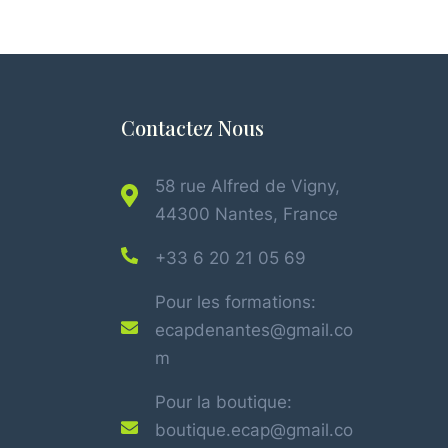
Contactez Nous
58 rue Alfred de Vigny,
44300 Nantes, France
+33 6 20 21 05 69
Pour les formations:
ecapdenantes@gmail.co
m
Pour la boutique:
boutique.ecap@gmail.co