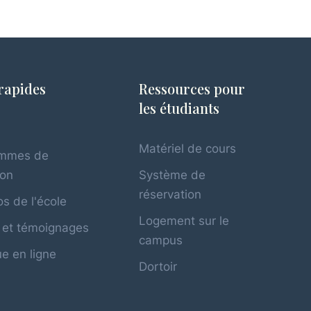
rapides
Ressources pour
les étudiants
l
Matériel de cours
ammes de
ion
Système de
réservation
s de l'école
Logement sur le
 et témoignages
campus
e en ligne
Dortoir