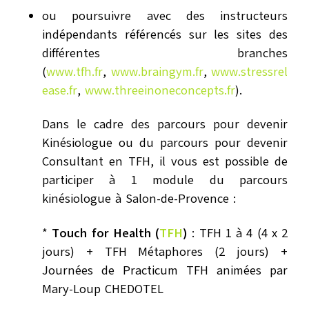
ou poursuivre avec des instructeurs
indépendants référencés sur les sites des
différentes branches
(
www.tfh.fr
,
www.braingym.fr
,
www.stressrel
ease.fr
,
www.threeinoneconcepts.fr
).
Dans le cadre des parcours pour devenir
Kinésiologue ou du parcours pour devenir
Consultant en TFH, il vous est possible de
participer à 1 module du parcours
kinésiologue à Salon-de-Provence :
*
Touch for Health (
TFH
)
: TFH 1 à 4 (4 x 2
jours) + TFH Métaphores (2 jours) +
Journées de Practicum TFH animées par
Mary-Loup CHEDOTEL