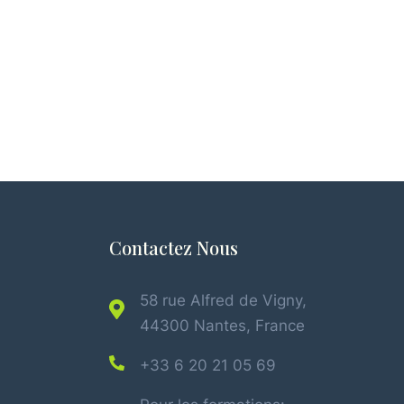
Contactez Nous
58 rue Alfred de Vigny,
44300 Nantes, France
+33 6 20 21 05 69