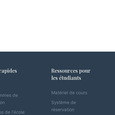
rapides
Ressources pour
les étudiants
l
Matériel de cours
ammes de
ion
Système de
réservation
s de l'école