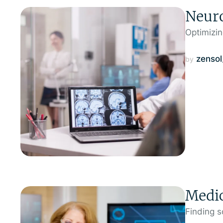
Neuro
Optimizin
zenso
by 
Medic
Finding s