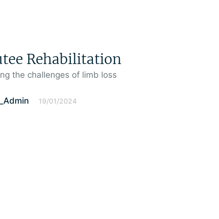
ee Rehabilitation
g the challenges of limb loss
l_Admin
19/01/2024