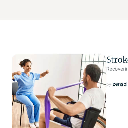
Strok
Recoverin
zenso
by 