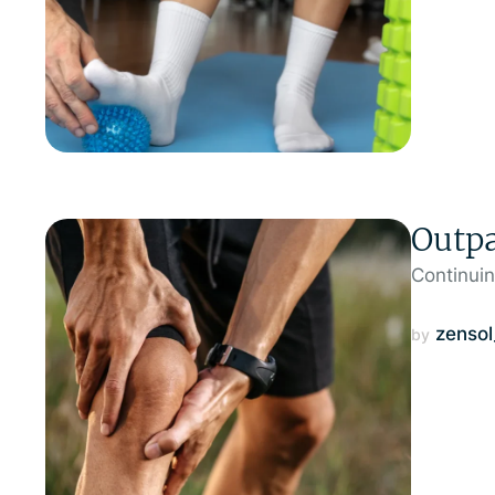
Outpa
Continuin
zenso
by 