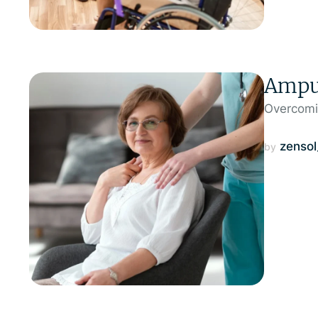
Amput
Overcomin
zenso
by 