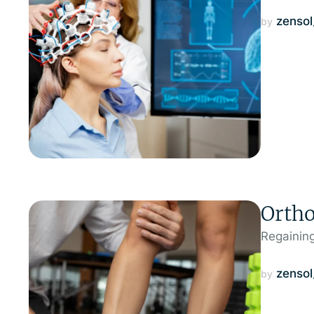
zenso
by 
Ortho
Regainin
zenso
by 