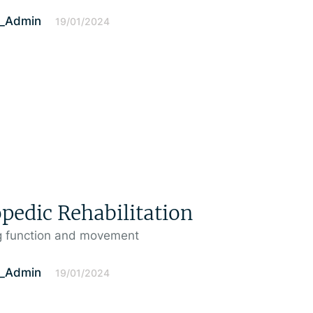
l_Admin
19/01/2024
pedic Rehabilitation
g function and movement
l_Admin
19/01/2024