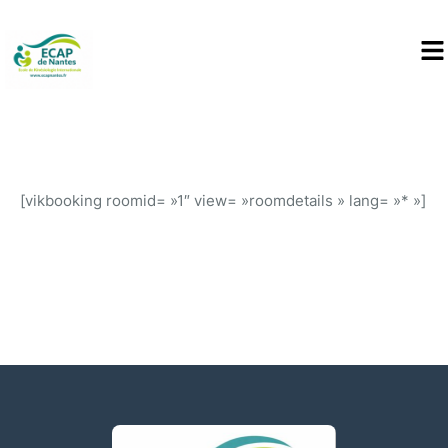
[vikbooking roomid= »1″ view= »roomdetails » lang= »* »]