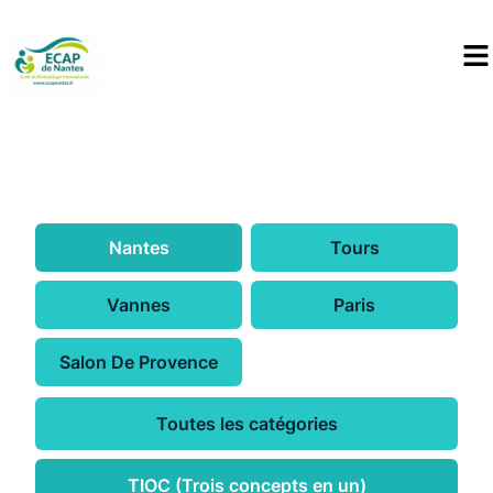
Nantes
Tours
Vannes
Paris
Salon De Provence
Toutes les catégories
TIOC (Trois concepts en un)