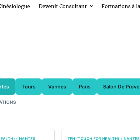
Kinésiologue
Devenir Consultant
Formations à la
ntes
Tours
Vannes
Paris
Salon De Prov
ATIONS
HEALTH) • NANTES
TFH (TOUCH FOR HEALTH) • NANTES