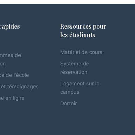
rapides
Ressources pour
les étudiants
l
Matériel de cours
ammes de
ion
Système de
réservation
s de l'école
Logement sur le
 et témoignages
campus
e en ligne
Dortoir