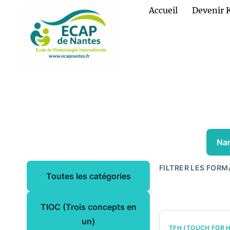
Accueil
Devenir 
Na
FILTRER LES FORM
Toutes les catégories
TIOC (Trois concepts en
un)
TFH (TOUCH FOR 