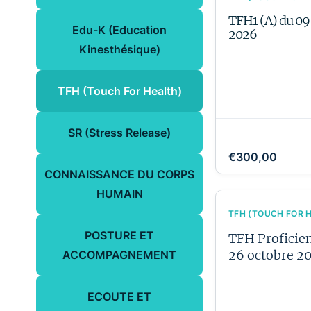
TFH1 (A) du 09
Edu-K (Education
2026
Kinesthésique)
TFH (Touch For Health)
SR (Stress Release)
€300,00
CONNAISSANCE DU CORPS
HUMAIN
TFH (TOUCH FOR 
POSTURE ET
TFH Proficien
26 octobre 2
ACCOMPAGNEMENT
ECOUTE ET