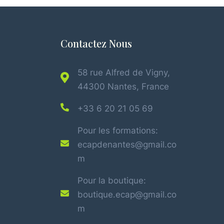
Contactez Nous
58 rue Alfred de Vigny,
44300 Nantes, France
+33 6 20 21 05 69
Pour les formations:
ecapdenantes@gmail.co
m
Pour la boutique:
boutique.ecap@gmail.co
m