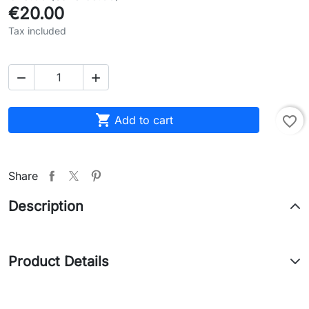
€20.00
Tax included



Add to cart
favorite_border
Share
Description
Product Details