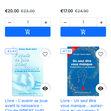
€20.00
€23.00
€17.00
€24.90




Add to cart
Add to cart


-€3.43
-€7.20
favorite_border
favorite_border


Livre - L'avenir se joue
Livre - Un seul être
avant la naissance -
vous manque... auriez-
Claude IMBERT (pdf)
vous eu un jumeau ?