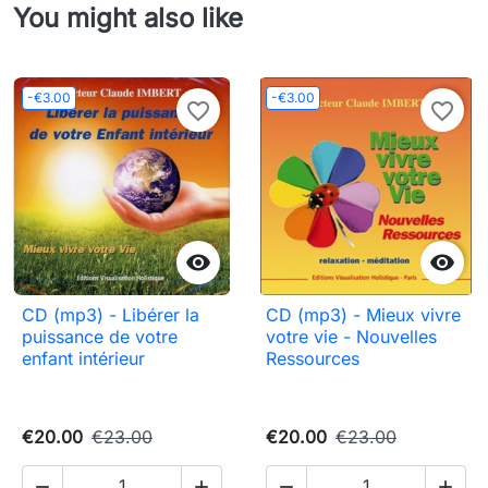
You might also like
-€3.00
-€3.00
favorite_border
favorite_border


CD (mp3) - Libérer la
CD (mp3) - Mieux vivre
puissance de votre
votre vie - Nouvelles
enfant intérieur
Ressources
€20.00
€23.00
€20.00
€23.00



