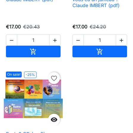
Claude IMBERT (pdf)
€17.00
€20.43
€17.00
€24.20




Add to cart
Add to cart


On sale!
-25%
favorite_border
