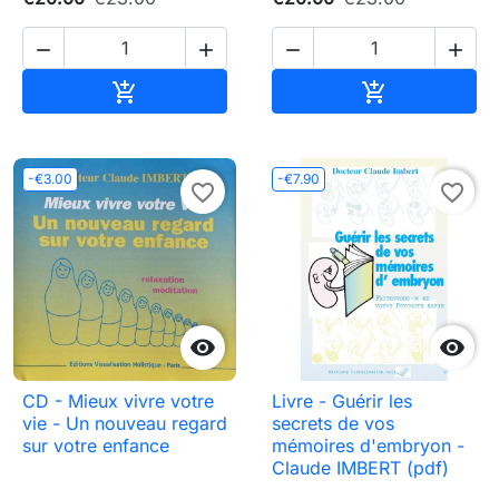




Add to cart
Add to cart


-€3.00
-€7.90
favorite_border
favorite_border


CD - Mieux vivre votre
Livre - Guérir les
vie - Un nouveau regard
secrets de vos
sur votre enfance
mémoires d'embryon -
Claude IMBERT (pdf)