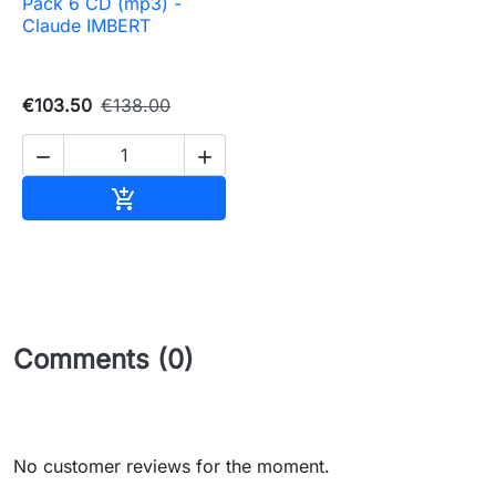
Pack 6 CD (mp3) -
Claude IMBERT
€103.50
€138.00


Add to cart

Comments (0)
No customer reviews for the moment.