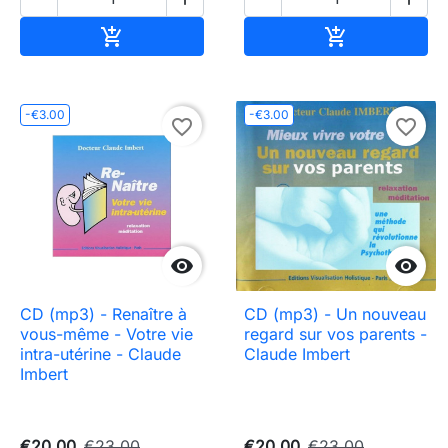
Add to cart
Add to cart


-€3.00
-€3.00
favorite_border
favorite_border


CD (mp3) - Renaître à
CD (mp3) - Un nouveau
vous-même - Votre vie
regard sur vos parents -
intra-utérine - Claude
Claude Imbert
Imbert
€20.00
€23.00
€20.00
€23.00