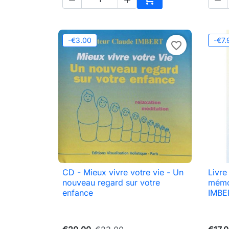
Add to cart
-€3.00
-€7.
favorite_border
CD - Mieux vivre votre vie - Un
Livre

Quick view
nouveau regard sur votre
mémo
enfance
IMBE