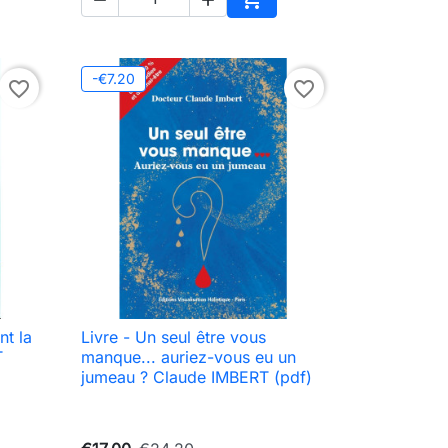
to cart
Add to cart
-€7.20
favorite_border
favorite_border
nt la
Livre - Un seul être vous

Quick view
T
manque... auriez-vous eu un
jumeau ? Claude IMBERT (pdf)