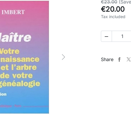
€23.00
(Save
€20.00
Tax included

Share
Next