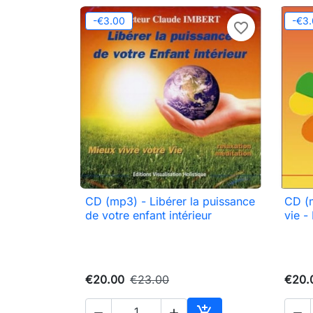
-€3.00
-€3
favorite_border
CD (mp3) - Libérer la puissance
CD (m

Quick view
de votre enfant intérieur
vie -
€20.00
€23.00
€20.



