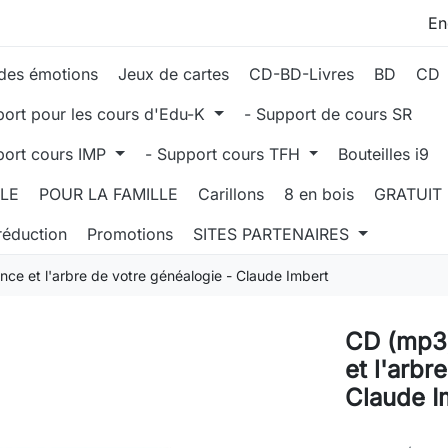
des émotions
Jeux de cartes
CD-BD-Livres
BD
CD
port pour les cours d'Edu-K
- Support de cours SR
port cours IMP
- Support cours TFH
Bouteilles i9
LLE
POUR LA FAMILLE
Carillons
8 en bois
GRATUIT
réduction
Promotions
SITES PARTENAIRES
nce et l'arbre de votre généalogie - Claude Imbert
CD (mp3)
et l'arbr
Claude I