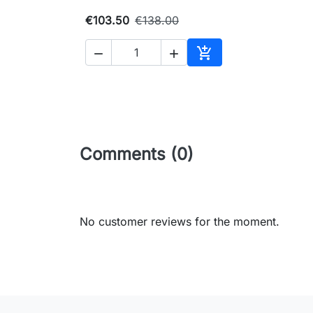
€103.50
€138.00



Add to cart
Comments (0)
No customer reviews for the moment.