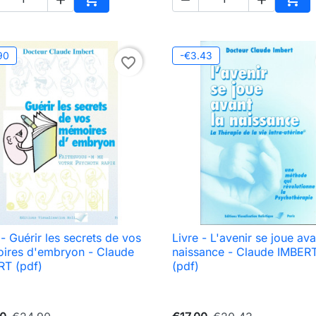
Add to cart
Add 
90
-€3.43
favorite_border
 - Guérir les secrets de vos
Livre - L'avenir se joue ava

Quick view

Quick view
ires d'embryon - Claude
naissance - Claude IMBER
RT (pdf)
(pdf)