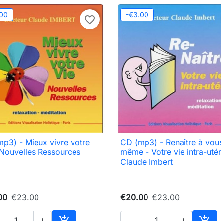
.00
-€3.00
favorite_border
p3) - Mieux vivre votre
CD (mp3) - Renaître à vou

Quick view

Quick view
 Nouvelles Ressources
même - Votre vie intra-utér
Claude Imbert
00
€23.00
€20.00
€23.00




