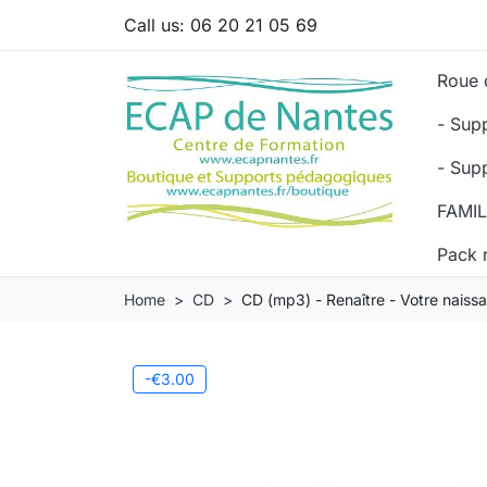
Call us:
06 20 21 05 69
Roue 
- Sup
- Sup
FAMI
Pack 
Home
CD
CD (mp3) - Renaître - Votre naissa
-€3.00