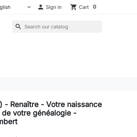

shopping_cart
0
Sign in
Cart
search
 - Renaître - Votre naissance
e de votre généalogie -
mbert