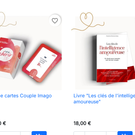
Aggiungi al carrello
favorite_border
e cartes Couple Imago
Livre "Les clés de l'intelli

Anteprima

Anteprima
amoureuse"
0 €
18,00 €