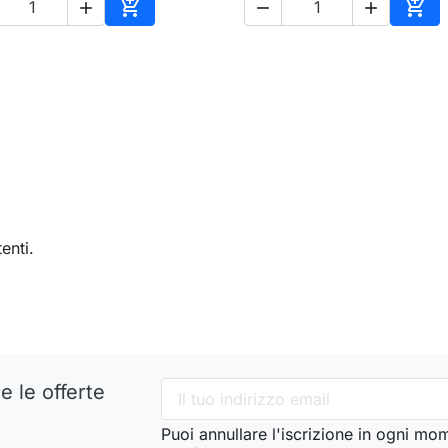





Aggiungi al carrello
Aggi
enti.
e le offerte
Puoi annullare l'iscrizione in ogni mo