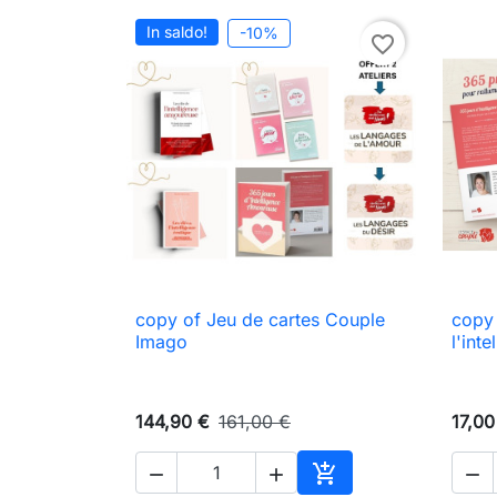
In saldo!
-10%
favorite_border
copy of Jeu de cartes Couple
copy 

Anteprima
Imago
l'int
144,90 €
161,00 €
17,00



