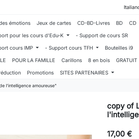
des émotions
Jeux de cartes
CD-BD-Livres
BD
CD
port pour les cours d'Edu-K
- Support de cours SR
port cours IMP
- Support cours TFH
Bouteilles i9
LLE
POUR LA FAMILLE
Carillons
8 en bois
GRATUIT
réduction
Promotions
SITES PARTENAIRES
 de l'intelligence amoureuse"
copy of 
l'intell
17,00 €