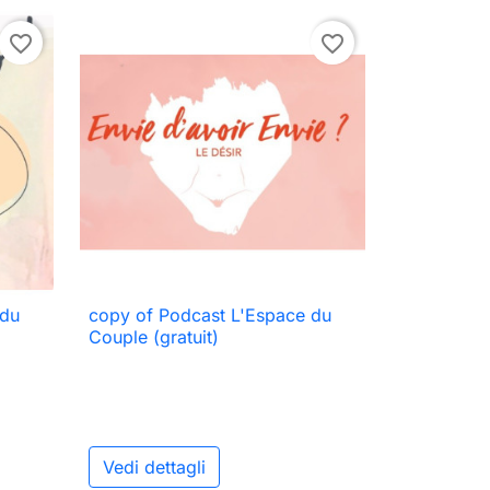
favorite_border
favorite_border
 du
copy of Podcast L'Espace du

Anteprima
Couple (gratuit)
Vedi dettagli