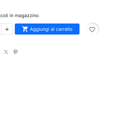
ticoli in magazzino

Aggiungi al carrello
favorite_border
