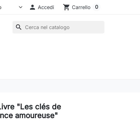

shopping_cart
0
Accedi
Carrello
search
Livre "Les clés de
igence amoureuse"