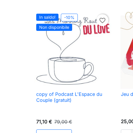
Aggiungi al carrello
In saldo!
-10%
favorite_border
Non disponibile
copy of Podcast L'Espace du
Jeu d

Anteprima
Couple (gratuit)
25,0
71,10 €
79,00 €