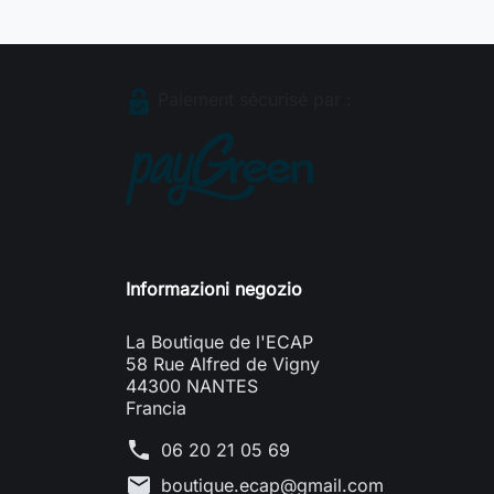
Paiement sécurisé par :
Informazioni negozio
La Boutique de l'ECAP
58 Rue Alfred de Vigny
44300 NANTES
Francia
phone
06 20 21 05 69
mail
boutique.ecap@gmail.com