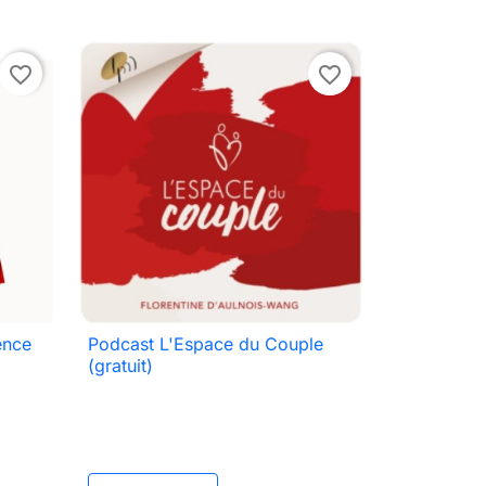
favorite_border
favorite_border
gence
Podcast L'Espace du Couple

Anteprima
(gratuit)