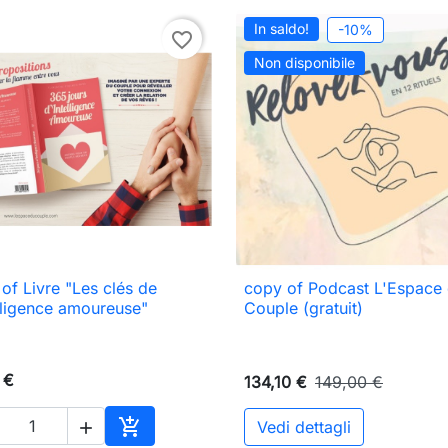
In saldo!
-10%
favorite_border
Non disponibile
of Livre "Les clés de
copy of Podcast L'Espace

Anteprima

Anteprima
elligence amoureuse"
Couple (gratuit)
 €
134,10 €
149,00 €

Vedi dettagli
