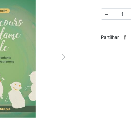

Partilhar
Next