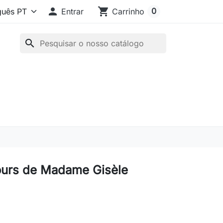

shopping_cart
0
Entrar
Carrinho
search
urs de Madame Gisèle