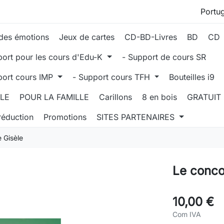
des émotions
Jeux de cartes
CD-BD-Livres
BD
CD
port pour les cours d'Edu-K
- Support de cours SR
port cours IMP
- Support cours TFH
Bouteilles i9
LLE
POUR LA FAMILLE
Carillons
8 en bois
GRATUIT
réduction
Promotions
SITES PARTENAIRES
 Gisèle
Le conco
10,00 €
Com IVA