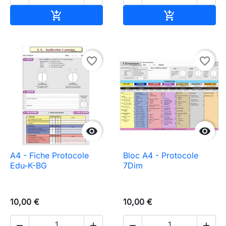
In den Warenkorb
In den Waren


favorite_border
favorite_border


A4 - Fiche Protocole
Bloc A4 - Protocole
Edu-K-BG
7Dim
10,00 €
10,00 €



