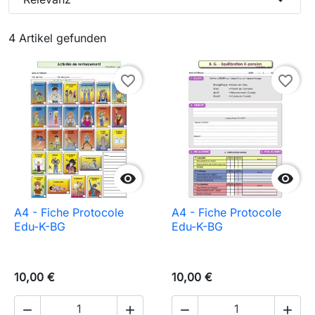
4 Artikel gefunden
favorite_border
favorite_border


A4 - Fiche Protocole
A4 - Fiche Protocole
Edu-K-BG
Edu-K-BG
10,00 €
10,00 €



