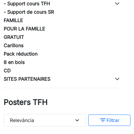
- Support cours TFH
- Support de cours SR
FAMILLE
POUR LA FAMILLE
GRATUIT
Carillons
Pack réduction
8 en bois
CD
SITES PARTENAIRES
Posters TFH
expand_more
filter_list
Relevância
Filtrar