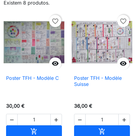
Existem 8 produtos.
favorite_border
favorite_border


Poster TFH - Modèle C
Poster TFH - Modèle
Suisse
30,00 €
36,00 €




Adicionar ao carrinho
Adicionar ao 

