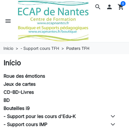
0
search

shopping_cart
menu
Início
- Support cours TFH
Posters TFH
Início
Roue des émotions
Jeux de cartes
CD-BD-Livres
BD
Bouteilles i9
- Support pour les cours d'Edu-K
- Support cours IMP