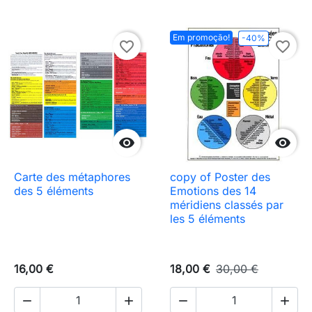
Em promoção!
-40%
favorite_border
favorite_border


Carte des métaphores
copy of Poster des
des 5 éléments
Emotions des 14
méridiens classés par
les 5 éléments
16,00 €
18,00 €
30,00 €



