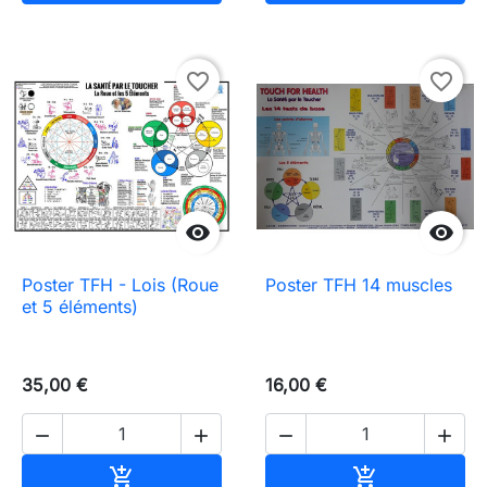
favorite_border
favorite_border


Poster TFH - Lois (Roue
Poster TFH 14 muscles
et 5 éléments)
35,00 €
16,00 €




Adicionar ao carrinho
Adicionar ao 

