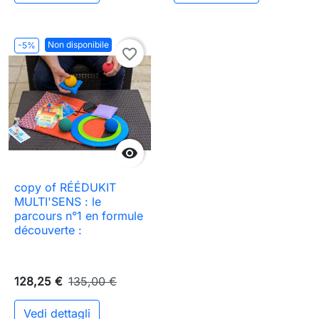
Non disponibile
-5%
favorite_border

copy of RÉÉDUKIT
MULTI'SENS : le
parcours n°1 en formule
découverte :
128,25 €
135,00 €
Vedi dettagli