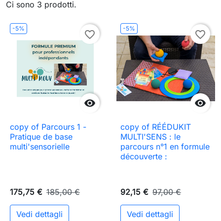
Ci sono 3 prodotti.
-5%
-5%
favorite_border
favorite_border


copy of Parcours 1 -
copy of RÉÉDUKIT
Pratique de base
MULTI'SENS : le
multi'sensorielle
parcours n°1 en formule
découverte :
175,75 €
185,00 €
92,15 €
97,00 €
Vedi dettagli
Vedi dettagli