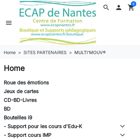
0
search

shopping_cart
menu
Home
SITES PARTENAIRES
MULTI'MOUV®
Home
Roue des émotions
Jeux de cartes
CD-BD-Livres
BD
Bouteilles i9
- Support pour les cours d'Edu-K
- Support cours IMP