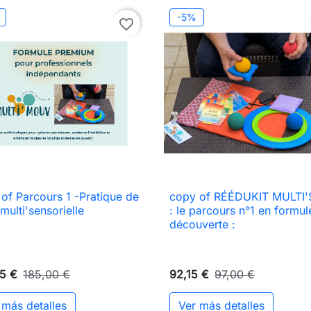
-5%
favorite_border
of Parcours 1 -Pratique de
copy of RÉÉDUKIT MULTI

Vista rápida

Vista rápida
multi'sensorielle
: le parcours n°1 en formul
découverte :
75 €
185,00 €
92,15 €
97,00 €
 más detalles
Ver más detalles