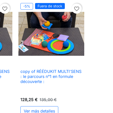
Fuera de stock
-5%
favorite_border
favorite_border
'SENS
copy of RÉÉDUKIT MULTI'SENS

Vista rápida
e
: le parcours n°1 en formule
découverte :
128,25 €
135,00 €
Ver más detalles