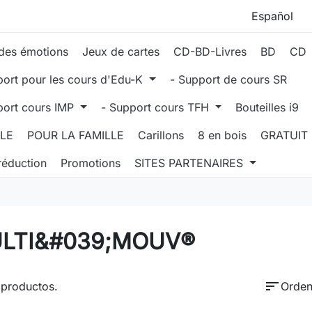
des émotions
Jeux de cartes
CD-BD-Livres
BD
CD
port pour les cours d'Edu-K
- Support de cours SR
port cours IMP
- Support cours TFH
Bouteilles i9
LLE
POUR LA FAMILLE
Carillons
8 en bois
GRATUIT
réduction
Promotions
SITES PARTENAIRES
LTI&#039;MOUV®
sort
 productos.
Orden