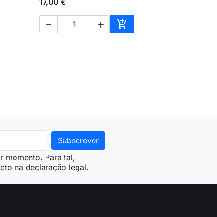
17,00 €



ionar ao carrinho
Adicionar ao carrinho
r momento. Para tal,
cto na declaração legal.