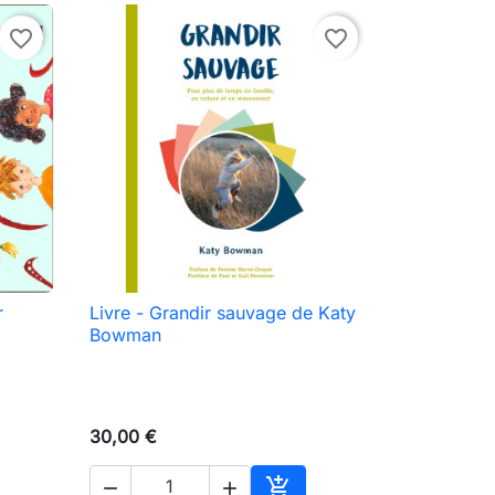
favorite_border
favorite_border
r
Livre - Grandir sauvage de Katy

Vista rápida
Bowman
30,00 €


