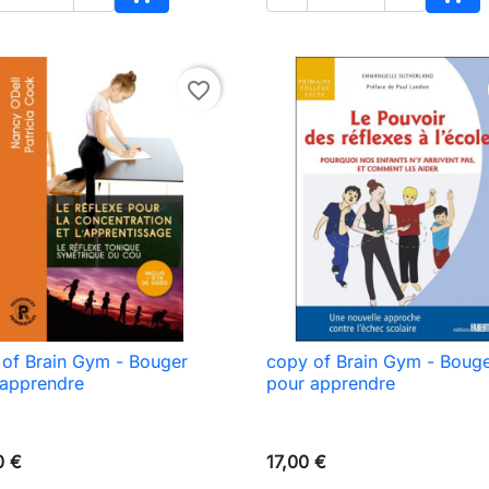
Adicionar ao carrinho
Adic
favorite_border
of Brain Gym - Bouger
copy of Brain Gym - Boug

Vista rápida

Vista rápida
 apprendre
pour apprendre
0 €
17,00 €