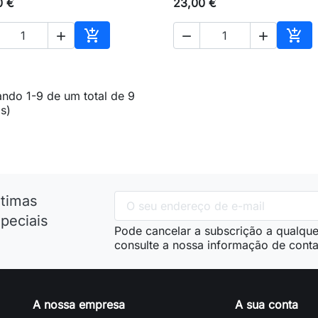
0 €
23,00 €





Adicionar ao carrinho
Adic
ndo 1-9 de um total de 9
(s)
ltimas
peciais
Pode cancelar a subscrição a qualque
consulte a nossa informação de conta
A nossa empresa
A sua conta