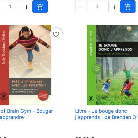





Adicionar ao carrinho
Adic
favorite_border
of Brain Gym - Bouger
Livre - Je bouge donc

Vista rápida

Vista rápida
 apprendre
j'apprends ! de Brendan O