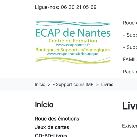
Ligue-nos:
06 20 21 05 69
Roue 
- Sup
- Sup
FAMI
Pack 
Início
- Support cours IMP
Livres
Liv
Início
Roue des émotions
Existe
Jeux de cartes
CD-BD-Livres