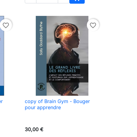
ionar ao carrinho
Adicionar ao carrinho
favorite_border
favorite_border
er
copy of Brain Gym - Bouger

Vista rápida
pour apprendre
30,00 €