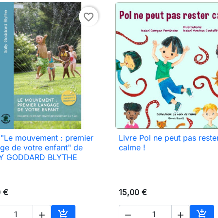
favorite_border
 "Le mouvement : premier
Livre Pol ne peut pas reste

Vista rápida

Vista rápida
ge de votre enfant" de
calme !
Y GODDARD BLYTHE
0 €
15,00 €




