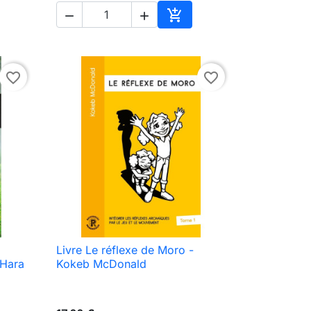



ionar ao carrinho
Adicionar ao carrinho
favorite_border
favorite_border
Livre Le réflexe de Moro -

Vista rápida
'Hara
Kokeb McDonald