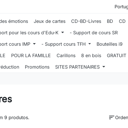
des émotions
Jeux de cartes
CD-BD-Livres
BD
CD
port pour les cours d'Edu-K
- Support de cours SR
port cours IMP
- Support cours TFH
Bouteilles i9
LLE
POUR LA FAMILLE
Carillons
8 en bois
GRATUIT
réduction
Promotions
SITES PARTENAIRES
res
sort
m 9 produtos.
Orden