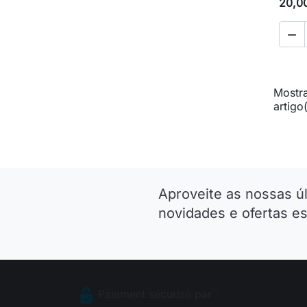
20,0

Mostra
artigo
Aproveite as nossas ú
novidades e ofertas es
Paiement sécurisé par :