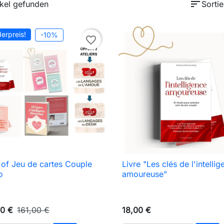
sort
ikel gefunden
Sortie
erpreis!
-10%
favorite_border
of Jeu de cartes Couple
Livre "Les clés de l'intelli

Vorschau

Vorschau
o
amoureuse"
90 €
161,00 €
18,00 €