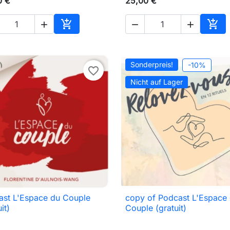
0 €
25,00 €





In den Warenkorb
In d
Sonderpreis!
-10%
favorite_border
Nicht auf Lager
ast L'Espace du Couple
copy of Podcast L'Espace

Vorschau

Vorschau
it)
Couple (gratuit)