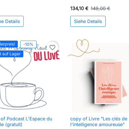
134,10 €
149,00 €
he Details
Siehe Details
erpreis!
-10%
favorite_border
t auf Lager
 of Podcast L'Espace du
copy of Livre "Les clés de

Vorschau

Vorschau
e (gratuit)
l'intelligence amoureuse"