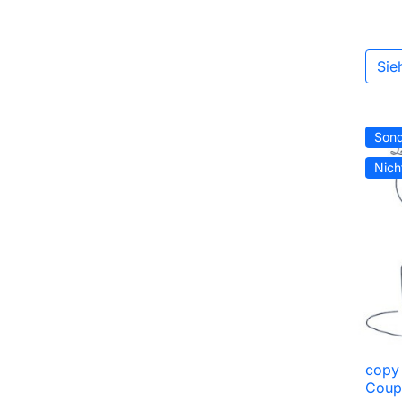
Sie
Sond
Nich
copy
Coupl