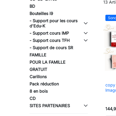
13 Art
BD
Bouteilles i9
Sond
- Support pour les cours
d'Edu-K
- Support cours IMP
- Support cours TFH
- Support de cours SR
FAMILLE
POUR LA FAMILLE
GRATUIT
Carillons
Pack réduction
copy 
Imag
8 en bois
CD
SITES PARTENAIRES
144,