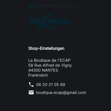
Paiement sécurisé par :
Shop-Einstellungen
La Boutique de l'ECAP
58 Rue Alfred de Vigny
44300 NANTES
Frankreich
phone
06 20 21 05 69
mail
boutique.ecap@gmail.com