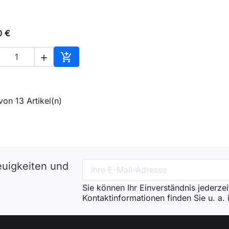

Vorschau
0 €


In den Warenkorb
 von 13 Artikel(n)
euigkeiten und
Sie können Ihr Einverständnis jederze
Kontaktinformationen finden Sie u. a.