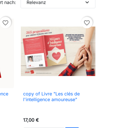
expand_more
rt nach:
Relevanz
favorite_border
favorite_border
gence
copy of Livre "Les clés de

Vorschau
l'intelligence amoureuse"
17,00 €