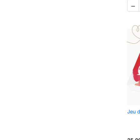

Jeu d