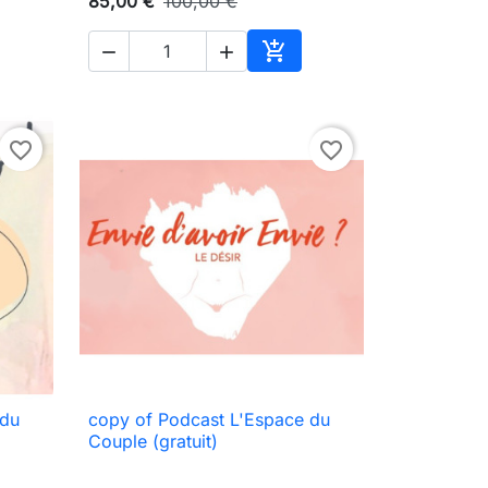
85,00 €
100,00 €



en Warenkorb
In den Warenkorb
favorite_border
favorite_border
 du
copy of Podcast L'Espace du

Vorschau
Couple (gratuit)