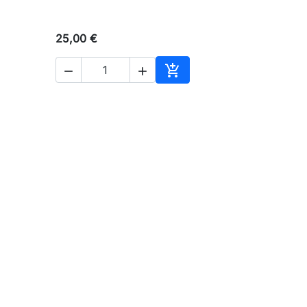
25,00 €



en Warenkorb
In den Warenkorb