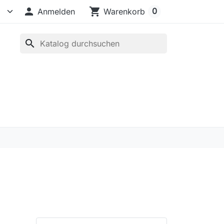

shopping_cart
0
Anmelden
Warenkorb
search