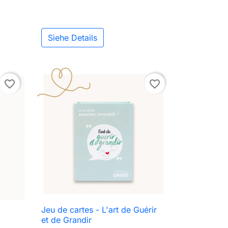
Siehe Details
favorite_border
favorite_border
Jeu de cartes - L'art de Guérir

Vorschau
et de Grandir