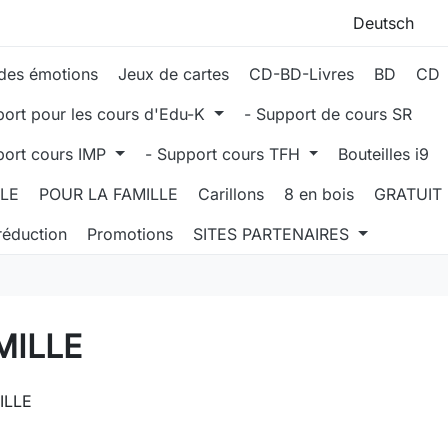
des émotions
Jeux de cartes
CD-BD-Livres
BD
CD
port pour les cours d'Edu-K
- Support de cours SR
port cours IMP
- Support cours TFH
Bouteilles i9
LLE
POUR LA FAMILLE
Carillons
8 en bois
GRATUIT
réduction
Promotions
SITES PARTENAIRES
MILLE