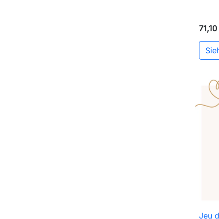
71,10
Sie
Jeu d