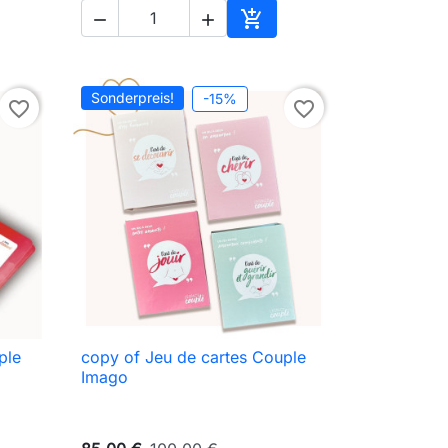



en Warenkorb
In den Warenkorb
Sonderpreis!
-15%
favorite_border
favorite_border
ple
copy of Jeu de cartes Couple

Vorschau
Imago