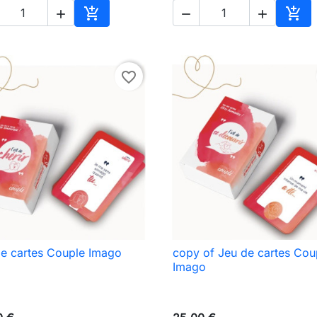





In den Warenkorb
In d
favorite_border
e cartes Couple Imago
copy of Jeu de cartes Cou

Vorschau

Vorschau
Imago