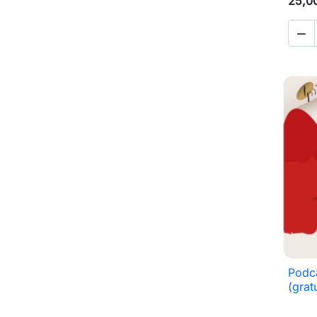
25,0

Podc
(gratu