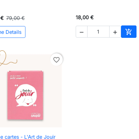
18,00 €
 €
79,00 €

he Details


In d
favorite_border
e cartes - L'Art de Jouir