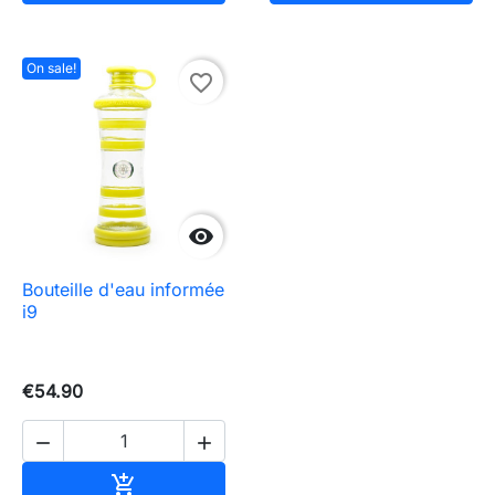
On sale!
favorite_border

Bouteille d'eau informée
i9
€54.90


Add to cart
