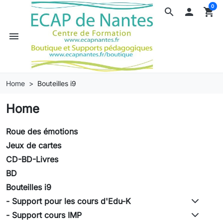
0
search

shopping_cart
menu
Home
Bouteilles i9
Home
Roue des émotions
Jeux de cartes
CD-BD-Livres
BD
Bouteilles i9
- Support pour les cours d'Edu-K
- Support cours IMP