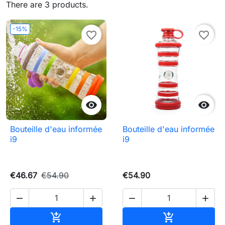
There are 3 products.
-15%
favorite_border
favorite_border


Bouteille d'eau informée
Bouteille d'eau informée
i9
i9
€46.67
€54.90
€54.90




Add to cart
Add to cart

