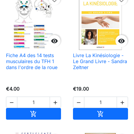


Fiche A4 des 14 tests
Livre La Kinésiologie -
musculaires du TFH 1
Le Grand Livre - Sandra
dans l'ordre de la roue
Zeltner
€4.00
€19.00




Add to cart
Add to cart

