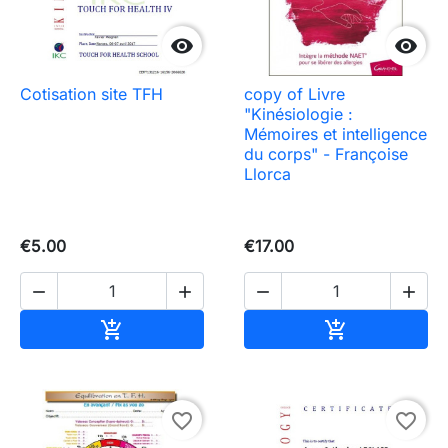


Cotisation site TFH
copy of Livre
"Kinésiologie :
Mémoires et intelligence
du corps" - Françoise
Llorca
€5.00
€17.00




Add to cart
Add to cart


favorite_border
favorite_border