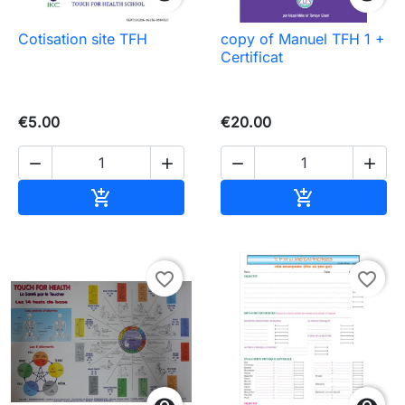
Cotisation site TFH
copy of Manuel TFH 1 +
Certificat
€5.00
€20.00




Add to cart
Add to cart


favorite_border
favorite_border