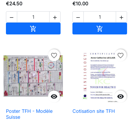
€24.50
€10.00




Add to cart
Add to cart


favorite_border
favorite_border


Poster TFH - Modèle
Cotisation site TFH
Suisse