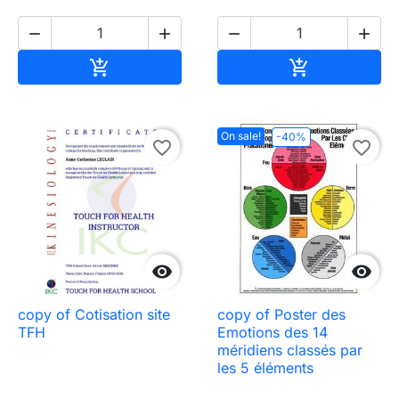




Add to cart
Add to cart


On sale!
-40%
favorite_border
favorite_border


copy of Cotisation site
copy of Poster des
TFH
Emotions des 14
méridiens classés par
les 5 éléments