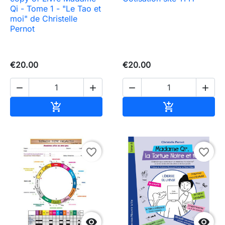
Qi - Tome 1 - "Le Tao et
moi" de Christelle
Pernot
€20.00
€20.00




Add to cart
Add to cart


favorite_border
favorite_border

