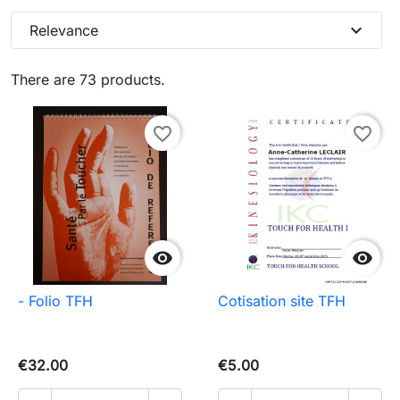
expand_more
Relevance
There are 73 products.
favorite_border
favorite_border


- Folio TFH
Cotisation site TFH
€32.00
€5.00