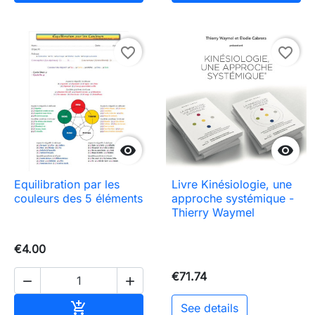
favorite_border
favorite_border


Equilibration par les
Livre Kinésiologie, une
couleurs des 5 éléments
approche systémique -
Thierry Waymel
€4.00
€71.74


Add to cart

See details