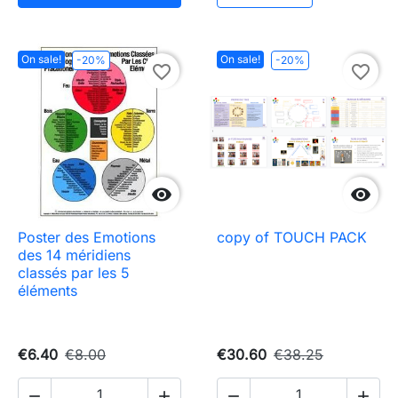
On sale!
On sale!
-20%
-20%
favorite_border
favorite_border


Poster des Emotions
copy of TOUCH PACK
des 14 méridiens
classés par les 5
éléments
€6.40
€8.00
€30.60
€38.25



