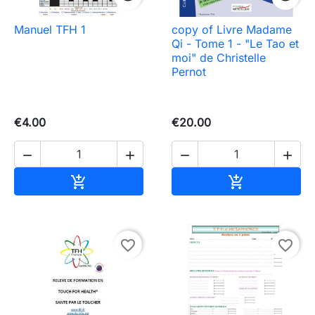
Manuel TFH 1
copy of Livre Madame
Qi - Tome 1 - "Le Tao et
moi" de Christelle
Pernot
€4.00
€20.00




Add to cart
Add to cart


favorite_border
favorite_border