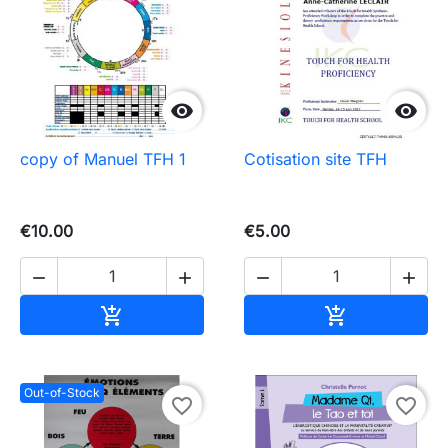


copy of Manuel TFH 1
Cotisation site TFH
€10.00
€5.00




Add to cart
Add to cart


Out-of-Stock
favorite_border
favorite_border