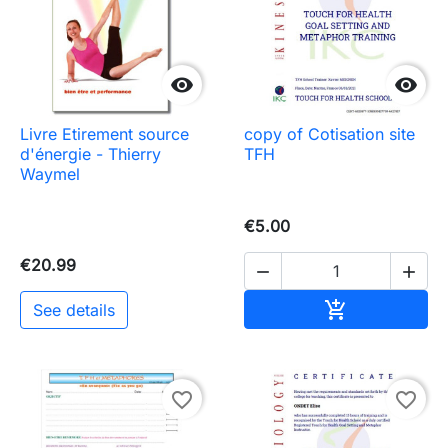


Livre Etirement source
copy of Cotisation site
d'énergie - Thierry
TFH
Waymel
€5.00
€20.99


Add to cart

See details
favorite_border
favorite_border