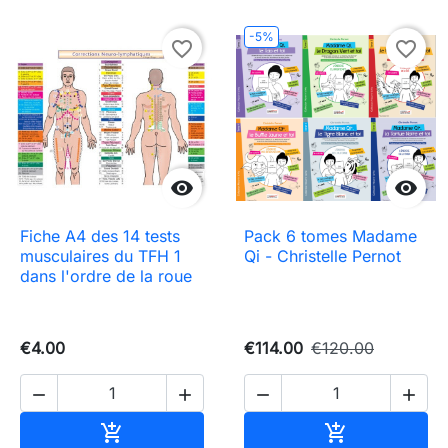
-5%
favorite_border
favorite_border


Fiche A4 des 14 tests
Pack 6 tomes Madame
musculaires du TFH 1
Qi - Christelle Pernot
dans l'ordre de la roue
€4.00
€114.00
€120.00




Add to cart
Add to cart

