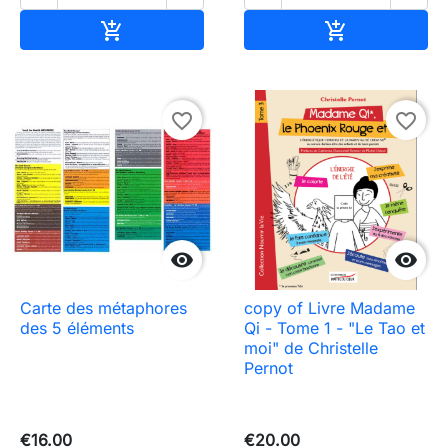
Add to cart
Add to cart


favorite_border
favorite_border


Carte des métaphores
copy of Livre Madame
des 5 éléments
Qi - Tome 1 - "Le Tao et
moi" de Christelle
Pernot
€16.00
€20.00