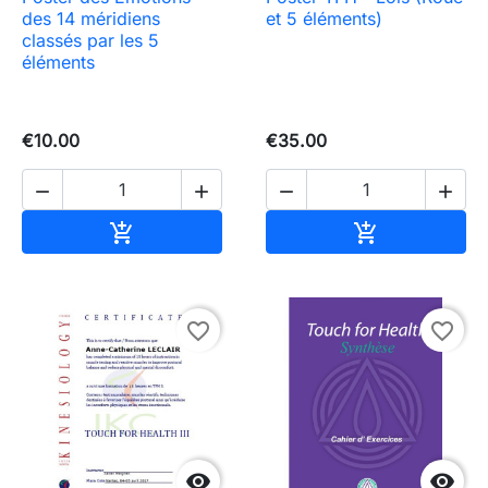
des 14 méridiens
et 5 éléments)
classés par les 5
éléments
€10.00
€35.00




Add to cart
Add to cart


favorite_border
favorite_border

