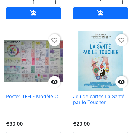




Add to cart
Add to cart


favorite_border
favorite_border


Poster TFH - Modèle C
Jeu de cartes La Santé
par le Toucher
€30.00
€29.90