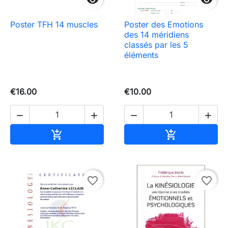


Poster TFH 14 muscles
Poster des Emotions
des 14 méridiens
classés par les 5
éléments
€16.00
€10.00




Add to cart
Add to cart


favorite_border
favorite_border