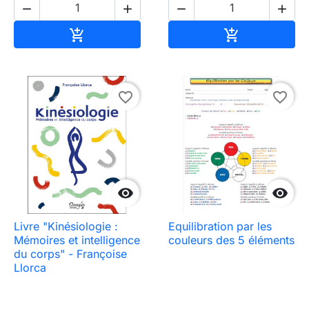




Add to cart
Add to cart


favorite_border
favorite_border


Livre "Kinésiologie :
Equilibration par les
Mémoires et intelligence
couleurs des 5 éléments
du corps" - Françoise
Llorca