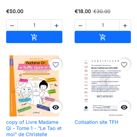
€50.00
€18.00
€30.00




Add to cart
Add to cart


favorite_border
favorite_border


copy of Livre Madame
Cotisation site TFH
Qi - Tome 1 - "Le Tao et
moi" de Christelle