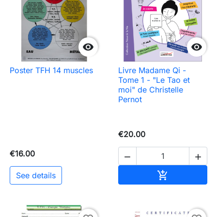


Poster TFH 14 muscles
Livre Madame Qi -
Tome 1 - "Le Tao et
moi" de Christelle
Pernot
€20.00
€16.00


Add to cart

See details