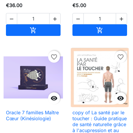
€36.00
€5.00




Add to cart
Add to cart


favorite_border
favorite_border


Oracle 7 familles Maître
copy of La santé par le
Cœur (Kinésiologie)
toucher : Guide pratique
de santé naturelle grâce
à l'acupression et au