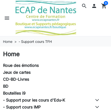
0
search

shopping_cart
menu
Home
- Support cours TFH
Home
Roue des émotions
Jeux de cartes
CD-BD-Livres
BD
Bouteilles i9
- Support pour les cours d'Edu-K
- Support cours IMP