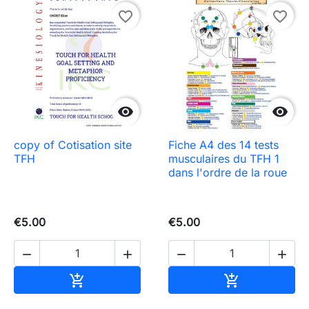
favorite_border
favorite_border


copy of Cotisation site
Fiche A4 des 14 tests
TFH
musculaires du TFH 1
dans l'ordre de la roue
€5.00
€5.00




Add to cart
Add to cart

