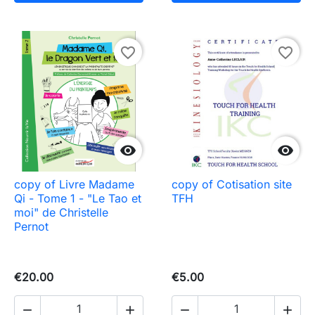
favorite_border
favorite_border


copy of Livre Madame
copy of Cotisation site
Qi - Tome 1 - "Le Tao et
TFH
moi" de Christelle
Pernot
€20.00
€5.00



