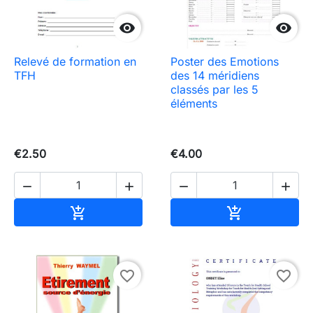


Relevé de formation en
Poster des Emotions
TFH
des 14 méridiens
classés par les 5
éléments
€2.50
€4.00




Add to cart
Add to cart


favorite_border
favorite_border