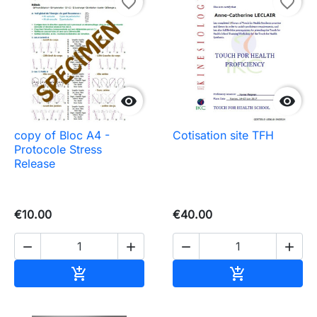
favorite_border
favorite_border


copy of Bloc A4 -
Cotisation site TFH
Protocole Stress
Release
€10.00
€40.00




Add to cart
Add to cart

