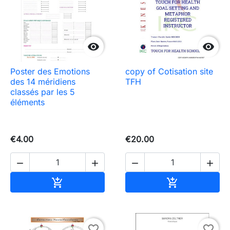


Poster des Emotions
copy of Cotisation site
des 14 méridiens
TFH
classés par les 5
éléments
€4.00
€20.00




Add to cart
Add to cart


favorite_border
favorite_border